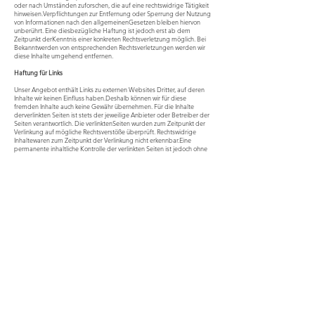
oder nach Umständen zuforschen, die auf eine rechtswidrige Tätigkeit
hinweisen.Verpflichtungen zur Entfernung oder Sperrung der Nutzung
von Informationen nach den allgemeinenGesetzen bleiben hiervon
unberührt. Eine diesbezügliche Haftung ist jedoch erst ab dem
Zeitpunkt derKenntnis einer konkreten Rechtsverletzung möglich. Bei
Bekanntwerden von entsprechenden Rechtsverletzungen werden wir
diese Inhalte umgehend entfernen.
Haftung für Links
Unser Angebot enthält Links zu externen Websites Dritter, auf deren
Inhalte wir keinen Einfluss haben.Deshalb können wir für diese
fremden Inhalte auch keine Gewähr übernehmen. Für die Inhalte
derverlinkten Seiten ist stets der jeweilige Anbieter oder Betreiber der
Seiten verantwortlich. Die verlinktenSeiten wurden zum Zeitpunkt der
Verlinkung auf mögliche Rechtsverstöße überprüft. Rechtswidrige
Inhaltewaren zum Zeitpunkt der Verlinkung nicht erkennbar.Eine
permanente inhaltliche Kontrolle der verlinkten Seiten ist jedoch ohne
konkrete Anhaltspunkte einerRechtsverletzung nicht zumutbar. Bei
Bekanntwerden von Rechtsverletzungen werden wir derartige
Linksumgehend entfernen.
Urheberrecht
Die durch die Seitenbetreiber erstellten Inhalte und Werke auf diesen
Seiten unterliegen dem deutschenUrheberrecht. Die Vervielfältigung,
Bearbeitung, Verbreitung und jede Art der Verwertung außerhalb
derGrenzen des Urheberrechtes bedürfen der schriftlichen
Zustimmung des jeweiligen Autors bzw. Erstellers.Downloads und
Kopien dieser Seite sind nur für den privaten, nicht kommerziellen
Gebrauch gestattet.Soweit die Inhalte auf dieser Seite nicht vom
Betreiber erstellt wurden, werden die Urheberrechte Dritterbeachtet.
Insbesondere werden Inhalte Dritter als solche gekennzeichnet. Sollten
Sie trotzdem auf eineUrheberrechtsverletzung aufmerksam werden,
bitten wir um einen entsprechenden Hinweis. BeiBekanntwerden von
Rechtsverletzungen werden wir derartige Inhalte umgehend
entfernen.