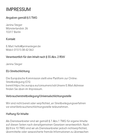
IMPRESSUM
Angaben gemäß § 5 TMG
Janina Steger
Münsterlandstr. 26
10317 Berlin
Kontakt
E-Mail:
hello@janinasteger.de
Mobil:
01515 08 42 063
Verantwortlich für den Inhalt nach § 55 Abs. 2 RStV
Janina Steger
EU-Streitschlichtung
Die Europäische Kommission stellt eine Plattform zur Online-
Streitbeilegung (OS)
bereit:
https://ec.europa.eu/consumers/odr.Unsere
E-Mail-Adresse
finden Sie oben im Impressum.
Verbraucherstreitbeilegung/Universalschlichtungsstelle
Wir sind nicht bereit oder verpflichtet, an Streitbeilegungsverfahren
vor einerVerbraucherschlichtungsstelle teilzunehmen.
Haftung für Inhalte
Als Diensteanbieter sind wir gemäß § 7 Abs.1 TMG für eigene Inhalte
auf diesen Seiten nach denallgemeinen Gesetzen verantwortlich. Nach
§§ 8 bis 10 TMG sind wir als Diensteanbieter jedoch nichtverpflichtet,
übermittelte oder gespeicherte fremde Informationen zu überwachen